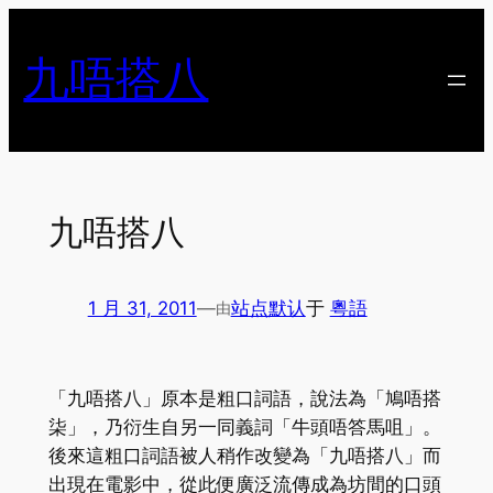
跳
至
九唔搭八
内
容
九唔搭八
1 月 31, 2011
—
站点默认
于
粵語
由
「九唔搭八」原本是粗口詞語，說法為「鳩唔搭
柒」，乃衍生自另一同義詞「牛頭唔答馬咀」。
後來這粗口詞語被人稍作改變為「九唔搭八」而
出現在電影中，從此便廣泛流傳成為坊間的口頭