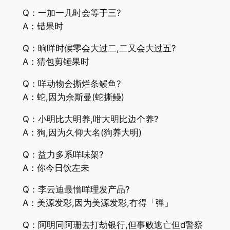
Q：一加一几时会等于三?
A：错果时
Q：晌咩时候零会大过二,二又会大过五?
A：猜包剪锤果时
Q：咩动物会撕烂条鳗鱼?
A：蛇,因为余斯曼(蛇撕鳗)
Q：小明比大明养,咁大明比边个养?
A：狗,因为久仰大名(狗养大明)
Q：益力多系咩味架?
A：你今日饮左未
Q：李云迪最憎咩理发产品?
A：美源发彩,因为美源发彩,冇得「弹」
Q：阿明同阿珊去打劫银行,但事败逃亡但d警察