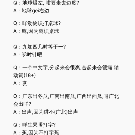
Q：地球爆左, 咁要走去边度?
A：地球gei右边
Q：咩动物识打桌球?
A：鹰,因为鹰识桌球
Q：九加四几时等于一?
A：睇时针吧
Q：一个中文字,分起来会很爽,合起来会很痛,猜
动词(18+)
A：咬
Q：广东出冬瓜,广南出南瓜,广西出西瓜,咁广北
会出咩?
A：出声,因为讲不(广北)出声
Q：咩生果唔打字?
A：蕉,因为不打字蕉