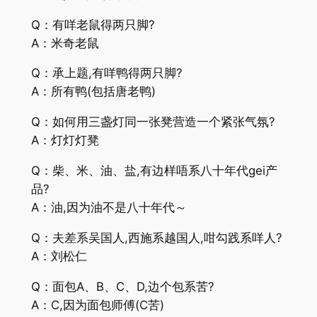
Q：有咩老鼠得两只脚?
A：米奇老鼠
Q：承上题,有咩鸭得两只脚?
A：所有鸭(包括唐老鸭)
Q：如何用三盏灯同一张凳营造一个紧张气氛?
A：灯灯灯凳
Q：柴、米、油、盐,有边样唔系八十年代gei产
品?
A：油,因为油不是八十年代～
Q：夫差系吴国人,西施系越国人,咁勾践系咩人?
A：刘松仁
Q：面包A、B、C、D,边个包系苦?
A：C,因为面包师傅(C苦)