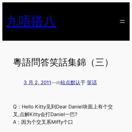
跳
至
九唔搭八
内
容
粵語問答笑話集錦（三）
3 月 2, 2011
—
站点默认
于
笑话
由
Q：Hello Kitty见到Dear Daniel块面上有个交
叉,点解Kitty会打Daniel一巴?
A：因为个交叉系Miffy个口