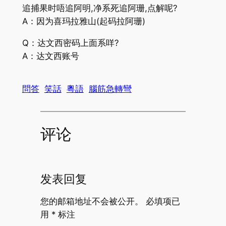
追捕果时唔追阿明,净系死追阿珊,点解呢?
A：因为喜玛拉雅山(起码拉阿珊)
Q：达文西密码上面系咩?
A：达文西账号
問答
笑話
粵語
腦筋急轉彎
评论
发表回复
您的邮箱地址不会被公开。
必填项已
用
*
标注