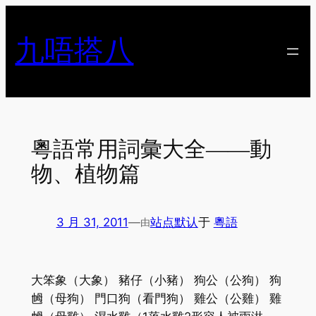
跳
至
九唔搭八
内
容
粵語常用詞彙大全——動
物、植物篇
3 月 31, 2011
—
站点默认
于
粵語
由
大笨象（大象） 豬仔（小豬） 狗公（公狗） 狗
乸（母狗） 門口狗（看門狗） 雞公（公雞） 雞