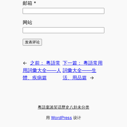
邮箱
*
网站
←
之前：
粵語常
下一篇：
粵語常用
用詞彙大全——人
詞彙大全——生
體、疾病篇
活、用品篇
→
粵語
童謠
笑话
歷史
八卦
未分类
用
WordPress
设计