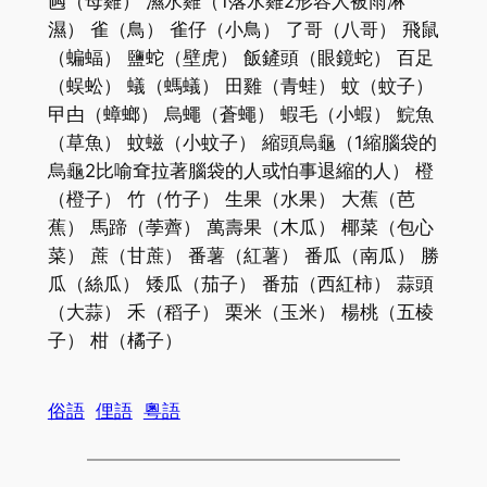
乸（母雞） 濕水雞（1落水雞2形容人被雨淋
濕） 雀（鳥） 雀仔（小鳥） 了哥（八哥） 飛鼠
（蝙蝠） 鹽蛇（壁虎） 飯鏟頭（眼鏡蛇） 百足
（蜈蚣） 蟻（螞蟻） 田雞（青蛙） 蚊（蚊子）
曱甴（蟑螂） 烏蠅（蒼蠅） 蝦毛（小蝦） 鯇魚
（草魚） 蚊螆（小蚊子） 縮頭烏龜（1縮腦袋的
烏龜2比喻耷拉著腦袋的人或怕事退縮的人） 橙
（橙子） 竹（竹子） 生果（水果） 大蕉（芭
蕉） 馬蹄（荸薺） 萬壽果（木瓜） 椰菜（包心
菜） 蔗（甘蔗） 番薯（紅薯） 番瓜（南瓜） 勝
瓜（絲瓜） 矮瓜（茄子） 番茄（西紅柿） 蒜頭
（大蒜） 禾（稻子） 栗米（玉米） 楊桃（五棱
子） 柑（橘子）
俗語
俚語
粵語